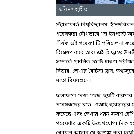
ছবি - সংগৃহীত
স্ট্যানফোর্ড বিশ্ববিদ্যালয়, ইম্পে
গবেষকরা যৌথভাবে ‘দ্য ইমপ্যাক্ট অ
শীর্ষক এই গবেষণাটি পরিচালনা করেছ
বিশ্লেষণ করে তারা এই সিদ্ধান্তে উ
সম্পর্কে প্রচলিত ছয়টি ধারণা পরীক্
বিস্তার, লেখার বৈচিত্র্য হ্রাস, তথ্যস
মতো বিষয়গুলো।
ফলাফলে দেখা গেছে, ছয়টি ধারণার ম
গবেষকদের মতে, এআই ব্যবহারের ফলে
কমেছে এবং লেখার ধরন ক্রমশ বেশ
গবেষণার একটি উল্লেখযোগ্য দিক হল
জোয়ার আসার যে আশঙ্কা করা হয়েছি