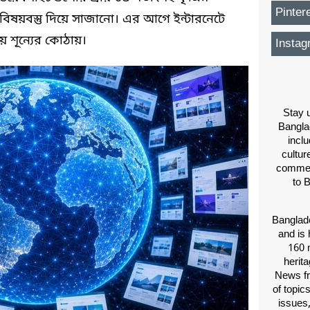
Pinter
ি বিষয়বস্তু দিয়ে সাজানো। এর আগে ইন্টারনেটে
য় শূন্যের কোঠায়।
Instag
Stay u
Bangla
inclu
cultur
comment
to 
Banglade
and is 
160 m
herit
News fr
of topic
issues