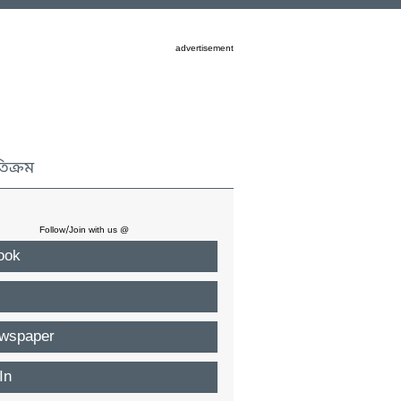
advertisement
তিক্রম
Follow/Join with us @
ook
wspaper
In