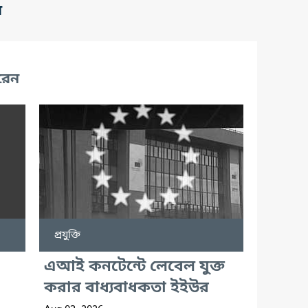
র
রেন
প্রযুক্তি
এআই কনটেন্টে লেবেল যুক্ত
করার বাধ্যবাধকতা ইইউর