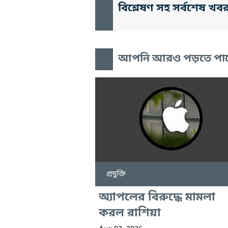
বিশ্লেষণ সহ সর্বশেষ খব
আপনি আরও পড়তে পা
প্রযুক্তি
অ্যাপলের বিরুদ্ধে মামলা
করল রাশিয়া