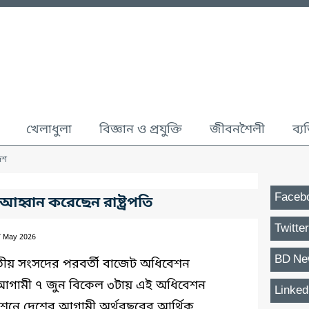
খেলাধুলা
বিজ্ঞান ও প্রযুক্তি
জীবনশৈলী
ব্য
েশ
Faceb
হ্বান করেছেন রাষ্ট্রপতি
Twitter
7 May 2026
BD Ne
ন জাতীয় সংসদের পরবর্তী বাজেট অধিবেশন
 আগামী ৭ জুন বিকেল ৩টায় এই অধিবেশন
Linked
বেশনে দেশের আগামী অর্থবছরের আর্থিক