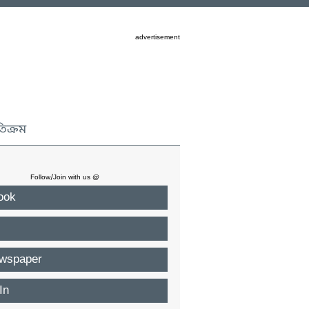
advertisement
তিক্রম
Follow/Join with us @
ook
wspaper
In