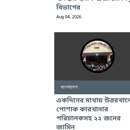
বিভাগের
Aug 04, 2026
বাংলাদেশ
একদিনের মাথায় উত্তরখান
পোশাক কারখানার
পরিচালকসহ ২২ জনের
জামিন