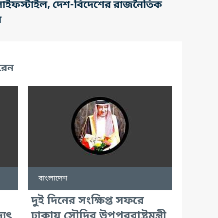
তি, লাইফস্টাইল, দেশ-বিদেশের রাজনৈতিক
র
রেন
বাংলাদেশ
দুই দিনের সংক্ষিপ্ত সফরে
্যুৎ
ঢাকায় সৌদির উপপররাষ্ট্রমন্ত্রী