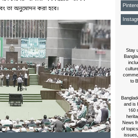
Pinter
বং তা অনুমোদন করা হবে।
Instag
Stay u
Bangla
inclu
cultur
comment
to 
Banglade
and is 
160 m
herit
News fr
of topic
issues