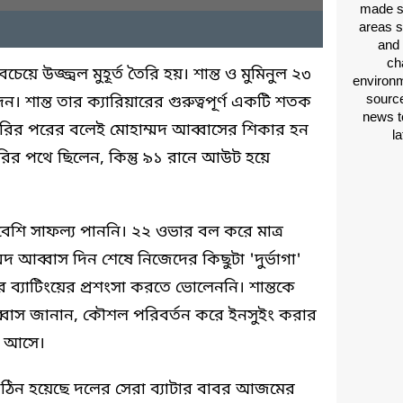
made si
areas s
and 
ch
য়ে উজ্জ্বল মুহূর্ত তৈরি হয়। শান্ত ও মুমিনুল ২৩
environm
source
 শান্ত তার ক্যারিয়ারের গুরুত্বপূর্ণ একটি শতক
news t
চুরির পরের বলেই মোহাম্মদ আব্বাসের শিকার হন
l
ুরির পথে ছিলেন, কিন্তু ৯১ রানে আউট হয়ে
 বেশি সাফল্য পাননি। ২২ ওভার বল করে মাত্র
 আব্বাস দিন শেষে নিজেদের কিছুটা 'দুর্ভাগা'
তর ব্যাটিংয়ের প্রশংসা করতে ভোলেননি। শান্তকে
্বাস জানান, কৌশল পরিবর্তন করে ইনসুইং করার
য আসে।
কঠিন হয়েছে দলের সেরা ব্যাটার বাবর আজমের