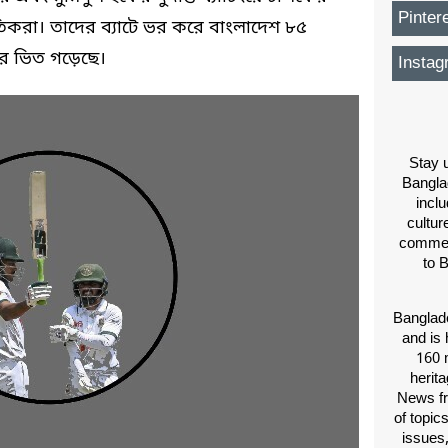
Pinter
িকরা। তাদের ব্যাটে ভর করে বাংলাদেশ ৮৫
ের ভিত গড়েছে।
Instag
Stay u
Bangla
inclu
cultur
comment
to 
Banglade
and is 
160 m
herit
News fr
of topic
issues