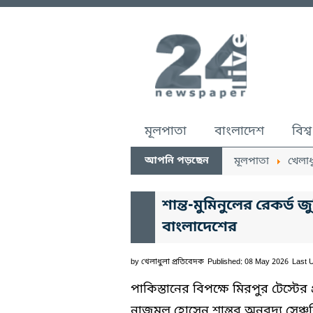
মূলপাতা
বাংলাদেশ
বিশ্ব
আপনি পড়ছেন
মূলপাতা
খেলাধ
শান্ত-মুমিনুলের রেকর্ড জ
বাংলাদেশের
by
খেলাধুলা প্রতিবেদক
Published: 08 May 2026
Last 
পাকিস্তানের বিপক্ষে মিরপুর টেস্টে
নাজমুল হোসেন শান্তর অনবদ্য সেঞ্চুরি