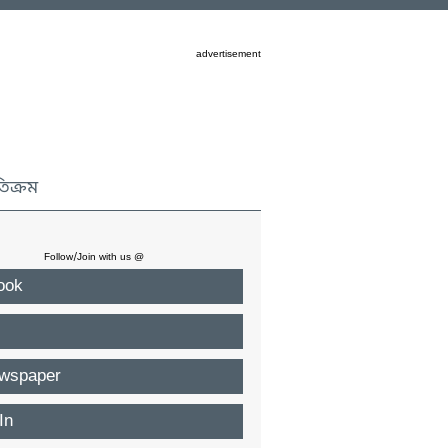
advertisement
তিক্রম
Follow/Join with us @
ook
wspaper
In