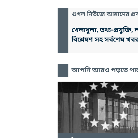
গুগল নিউজে আমাদের প্রক
খেলাধুলা, তথ্য-প্রযুক্
বিশ্লেষণ সহ সর্বশেষ খব
আপনি আরও পড়তে পা