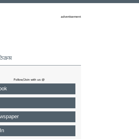
advertisement
তিক্রম
Follow/Join with us @
ook
wspaper
In