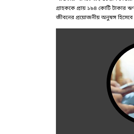
গ্রাহককে প্রায় ১৯৪ কোটি টাকার ঋণ 
জীবনের প্রয়োজনীয় অনুষঙ্গ হিসেবে 