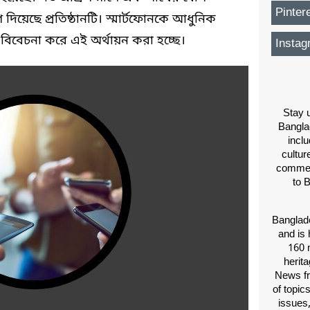
Pinter
দিয়েছে প্রতিষ্ঠানটি। স্মার্টফোনকে আধুনিক
বিবেচনা করে এই অর্থায়ন করা হচ্ছে।
Instag
Stay u
Bangla
inclu
cultur
comment
to 
Banglade
and is 
160 m
herit
News fr
of topic
issues