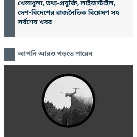
খেলাধুলা, তথ্য-প্রযুক্তি, লাইফস্টাইল,
দেশ-বিদেশের রাজনৈতিক বিশ্লেষণ সহ
সর্বশেষ খবর
আপনি আরও পড়তে পারেন