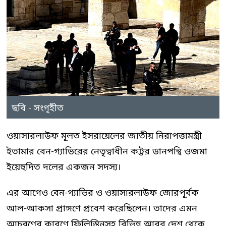
ছবি - সংগৃহীত
ওয়াসারলাউফ মূলত ইসরায়েলের জাতীয় নিরাপত্তামন্ত্রী
ইতামার বেন-গ্যাভিরের নেতৃত্বাধীন কট্টর ডানপন্থি ওজমা
ইয়েহুদিত দলের একজন সদস্য।
এর আগেও বেন-গ্যাভির ও ওয়াসারলাউফ জোরপূর্বক
আল-আকসা প্রাঙ্গণে প্রবেশ করেছিলেন। তাদের এমন
আচরণের কারণে ফিলিস্তিনসহ বিভিন্ন আরব দেশ থেকে