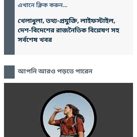
এখানে ক্লিক করুন...
খেলাধুলা, তথ্য-প্রযুক্তি, লাইফস্টাইল,
দেশ-বিদেশের রাজনৈতিক বিশ্লেষণ সহ
সর্বশেষ খবর
আপনি আরও পড়তে পারেন