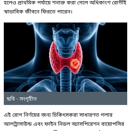
হলেও প্রাথমিক পর্যায়ে শনাক্ত করা গেলে অধিকাংশ রোগীই
স্বাভাবিক জীবনে ফিরতে পারেন।
ছবি - সংগৃহীত
এই রোগ নির্ণয়ের জন্য চিকিৎসকরা সাধারণত গলার
আলট্রাসাউন্ড এবং ফাইন নিডল অ্যাসপিরেশন বায়োপসির