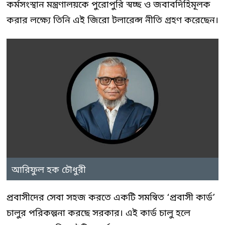
কর্মসংস্থান মন্ত্রণালয়কে পুরোপুরি স্বচ্ছ ও জবাবদিহিমূলক
করার লক্ষ্যে তিনি এই জিরো টলারেন্স নীতি গ্রহণ করেছেন।
আরিফুল হক চৌধুরী
প্রবাসীদের সেবা সহজ করতে একটি সমন্বিত ‘প্রবাসী কার্ড’
চালুর পরিকল্পনা করছে সরকার। এই কার্ড চালু হলে