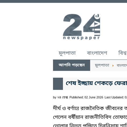
মূলপাতা
বাংলাদেশ
বিশ্ব
আপনি পড়ছেন
মূলপাতা
বাংলাদ
শেষ ইচ্ছায় শেকড়ে ফের
by
২৪ ডেস্ক
Published: 02 June 2026
Last Updated: 
দীর্ঘ ও বর্ণাঢ্য রাজনৈতিক জীবন
গেলেন বর্ষীয়ান রাজনীতিবিদ তোফায়
ভোলার নিভৃত পল্লিতে চিরনিদ্রায় 