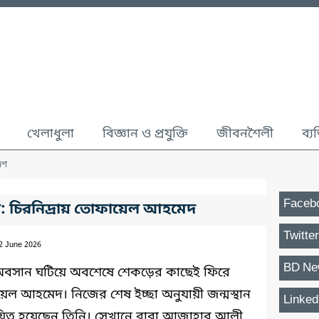
খেলাধুলা
বিজ্ঞান ও প্রযুক্তি
জীবনশৈলী
ব্য
েশ
Faceb
া: চিরনিদ্রায় তোফায়েল আহমেদ
Twitter
02 June 2026
BD Ne
ের অবসান ঘটিয়ে অবশেষে শেকড়ের কাছেই ফিরে
েল আহমেদ। নিজের শেষ ইচ্ছা অনুযায়ী জন্মস্থান
Linked
শায়িত হয়েছেন তিনি। সেখানে বাবা আজাহার আলী,