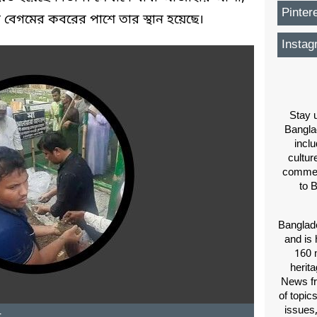
Pinter
া বেগমের কবরের পাশে তার স্থান হয়েছে।
Instag
Stay u
Bangla
inclu
cultur
comment
to 
Banglade
and is 
160 m
herit
News fr
of topic
issues