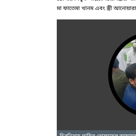
মা ফাতেমা খানম এবং স্ত্রী আনোয়ার