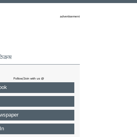
advertisement
তিক্রম
Follow/Join with us @
ook
wspaper
In