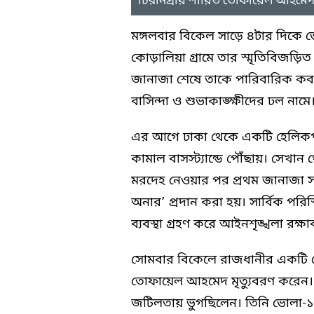
চিরনিদ্রায় শায়িত তোফায়েল আহমে
মঙ্গলবার বিকেল সাড়ে ৪টার দিকে
কোড়ালিয়া গ্রামে তার স্মৃতিবিজড়িত
জানাজা শেষে তাকে পারিবারিক কবরস
বাসিন্দা ও শুভাকাঙ্ক্ষীদের ঢল নামে
এর আগে ঢাকা থেকে একটি হেলিকপ্ট
কামাল বাসস্ট্যান্ডে পৌঁছায়। সেখা
মরদেহ নেওয়ার পর প্রথম জানাজা সম্প
অনার’ প্রদান করা হয়। সার্বিক পরিস
ব্যবস্থা গ্রহণ করে আইনশৃঙ্খলা রক্ষা
সোমবার বিকেলে রাজধানীর একটি ব
তোফায়েল আহমেদ মৃত্যুবরণ করেন। তি
জটিলতায় ভুগছিলেন। তিনি ভোলা-১