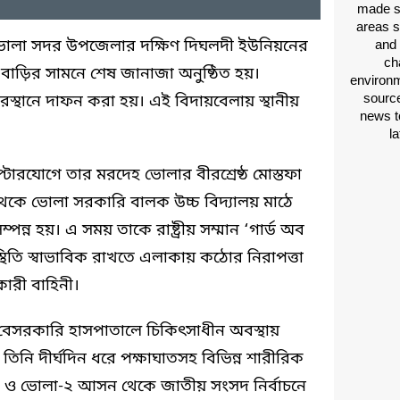
দ
made si
areas s
 ভোলা সদর উপজেলার দক্ষিণ দিঘলদী ইউনিয়নের
and 
ch
 বাড়ির সামনে শেষ জানাজা অনুষ্ঠিত হয়।
environm
source
্থানে দাফন করা হয়। এই বিদায়বেলায় স্থানীয়
news t
।
l
ারযোগে তার মরদেহ ভোলার বীরশ্রেষ্ঠ মোস্তফা
ন থেকে ভোলা সরকারি বালক উচ্চ বিদ্যালয় মাঠে
ন্ন হয়। এ সময় তাকে রাষ্ট্রীয় সম্মান ‘গার্ড অব
্থিতি স্বাভাবিক রাখতে এলাকায় কঠোর নিরাপত্তা
কারী বাহিনী।
েসরকারি হাসপাতালে চিকিৎসাধীন অবস্থায়
নি দীর্ঘদিন ধরে পক্ষাঘাতসহ বিভিন্ন শারীরিক
 ও ভোলা-২ আসন থেকে জাতীয় সংসদ নির্বাচনে