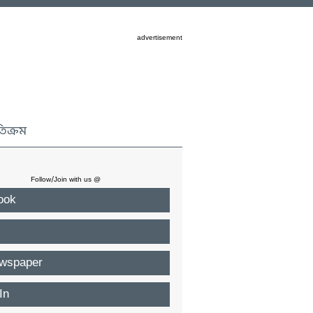
advertisement
তিক্রম
Follow/Join with us @
ook
wspaper
In