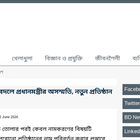
খেলাধুলা
বিজ্ঞান ও প্রযুক্তি
জীবনশৈলী
ব্য
েশ
Faceb
দলে প্রধানমন্ত্রীর অসম্মতি, নতুন প্রতিষ্ঠান
Twitter
BD Ne
02 June 2026
 গড়ে তোলার পরই কেবল নামকরণের বিষয়টি
Linked
োনো প্রতিষ্ঠানের নাম পরিবর্তন করার প্রস্তাবে