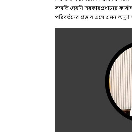
সম্মতি দেয়নি সরকারপ্রধানের কার্যাল
পরিবর্তনের প্রস্তাব এলে এমন অনুশাস