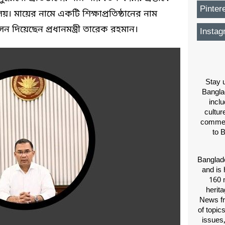
Pinter
য়। মায়ের নামে একটি শিক্ষাপ্রতিষ্ঠানের নাম
ন দিয়েছেন প্রধানমন্ত্রী তারেক রহমান।
Instag
Stay u
Bangla
inclu
cultur
comment
to 
Banglade
and is 
160 m
herit
News fr
of topic
issues