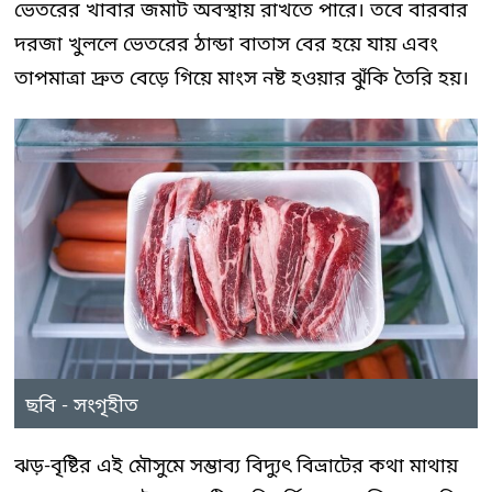
ভেতরের খাবার জমাট অবস্থায় রাখতে পারে। তবে বারবার
দরজা খুললে ভেতরের ঠান্ডা বাতাস বের হয়ে যায় এবং
তাপমাত্রা দ্রুত বেড়ে গিয়ে মাংস নষ্ট হওয়ার ঝুঁকি তৈরি হয়।
ছবি - সংগৃহীত
ঝড়-বৃষ্টির এই মৌসুমে সম্ভাব্য বিদ্যুৎ বিভ্রাটের কথা মাথায়