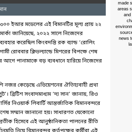
made si
মান
areas s
and 
ch
৩০০ ইআর মডেলের এই বিমানটির মূল্য প্রায় ২২
environm
source
 মার্কা জানিয়েছে, ২০২২ সালে নিজেদের
news t
 ব্যবহার করেছিল কিংবদন্তি রক ব্যান্ড ‘রোলিং
l
মী রোববার ক্লিভল্যান্ডে মিশরের বিপক্ষে শেষ
িল। এর আগে পানামাকে বড় ব্যবধানে হারিয়ে নিজেদের
শি নজর কেড়েছে এভিয়েশনের ঐতিহ্যবাহী প্রথা
ট’। ব্রিটিশ সংবাদমাধ্যম ‘দ্য সান’ জানায়, রিও
সির নিওয়ার্ক লিবার্টি আন্তর্জাতিক বিমানবন্দরে
বিশেষ সম্মান জানানো হয়। সাধারণত যেকোনো
ের প্রতীক হিসেবে এই আনুষ্ঠানিকতা পালনের রীতি
ুমতি নিয়ে বিমানবন্দর কর্তৃপক্ষের কর্মীরা এই