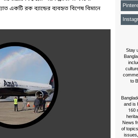
Pinter
াত একটি রক ব্যান্ডের ব্যবহৃত বিশেষ বিমানে
Instag
Stay u
Bangla
inclu
cultur
comment
to 
Banglade
and is 
160 m
herit
News fr
of topic
issues