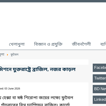
খেলাধুলা
বিজ্ঞান ও প্রযুক্তি
জীবনশৈলী
ব্য
ুলা
ফুটবল
Faceb
নে যুক্তরাষ্ট্রে ব্রাজিল, নজর কাড়ল
Twitter
BD Ne
ted: 03 June 2026
 হেক্সা বা ষষ্ঠ শিরোপা জয়ের লক্ষ্যে ফুটবল
Linked
 পাঁচবারের বিশ্ব চ্যাম্পিয়ন ব্রাজিল। কার্লো