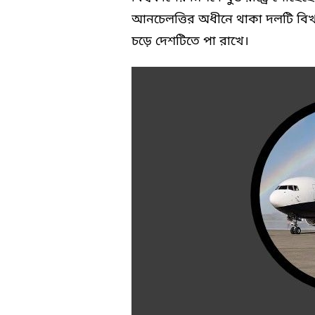
আনচেলত্তির অধীনে থাকা দলটি বিখ্য
চড়ে দেশটিতে পা রাখে।