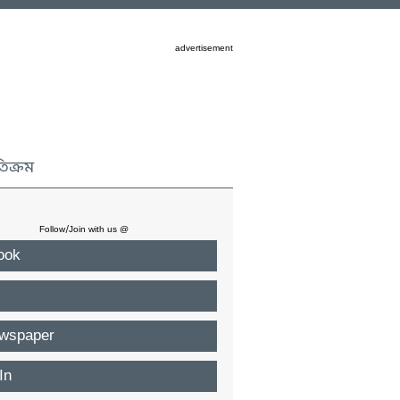
advertisement
তিক্রম
Follow/Join with us @
ook
wspaper
In