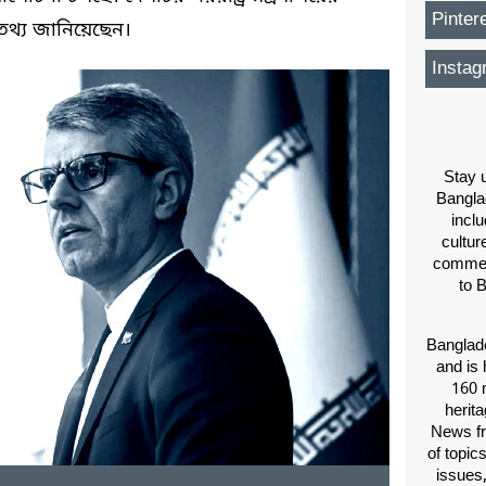
Pinter
 তথ্য জানিয়েছেন।
Instag
Stay u
Bangla
inclu
cultur
comment
to 
Banglade
and is 
160 m
herit
News fr
of topic
issues