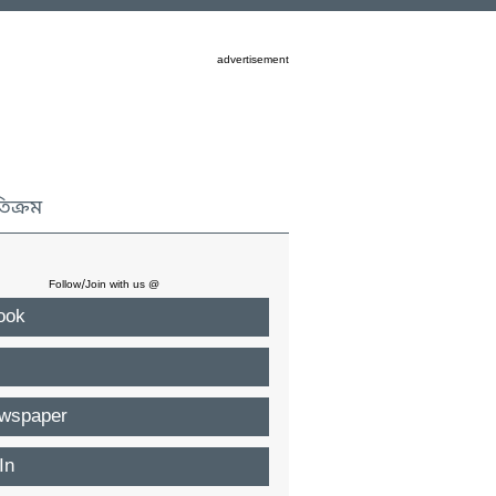
advertisement
তিক্রম
Follow/Join with us @
ook
wspaper
In