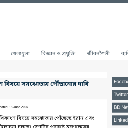
খেলাধুলা
বিজ্ঞান ও প্রযুক্তি
জীবনশৈলী
ব্য
Faceb
ধিকাংশ বিষয়ে সমঝোতায় পৌঁছানোর দাবি
Twitter
BD Ne
dated: 13 June 2026
কা অধিকাংশ বিষয়ে সমঝোতায় পৌঁছেছে ইরান এবং
Linked
পর্যালোচনা চলছে। দেশটির পররাষ্ট্র মন্ত্রণালয়ের