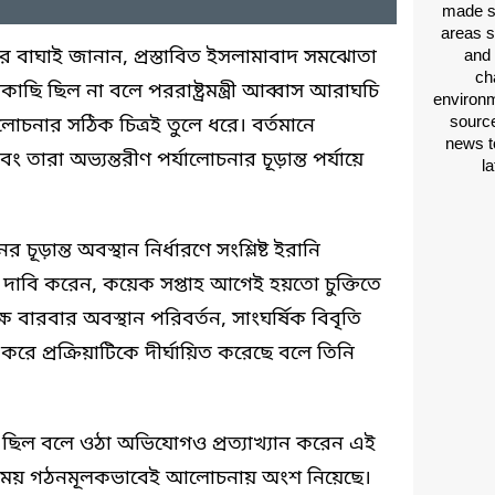
made si
areas s
কারে বাঘাই জানান, প্রস্তাবিত ইসলামাবাদ সমঝোতা
and 
ch
 ছিল না বলে পররাষ্ট্রমন্ত্রী আব্বাস আরাঘচি
environm
source
লোচনার সঠিক চিত্রই তুলে ধরে। বর্তমানে
news t
ারা অভ্যন্তরীণ পর্যালোচনার চূড়ান্ত পর্যায়ে
l
ড়ান্ত অবস্থান নির্ধারণে সংশ্লিষ্ট ইরানি
ই দাবি করেন, কয়েক সপ্তাহ আগেই হয়তো চুক্তিতে
ষ বারবার অবস্থান পরিবর্তন, সাংঘর্ষিক বিবৃতি
করে প্রক্রিয়াটিকে দীর্ঘায়িত করেছে বলে তিনি
ছিল বলে ওঠা অভিযোগও প্রত্যাখ্যান করেন এই
সবসময় গঠনমূলকভাবেই আলোচনায় অংশ নিয়েছে।