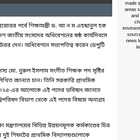
made si
areas s
and 
ch
োত্তর পর্বে শিক্ষামন্ত্রী ড. আ ন ম এহছানুল হক
environm
source
োদশ জাতীয় সংসদের অধিবেশনের ষষ্ঠ কার্যদিবসে
news t
ের উত্তর দেন। অধিবেশনে সভাপতিত্ব করেন ডেপুটি
l
য মো. নুরুল ইসলাম সংগীত শিক্ষক পদ সৃষ্টির
াছে লিখিত জানতে চান। তিনি সরকারি প্রাথমিক
া ২০২৫-এর আলোকে এই পদের ভবিষ্যৎ জানতে
ন্ত্রিপরিষদ বিভাগ থেকে এই পদের বিষয়ে অনাগ্রহ
ন্ত্রণালয়ের বিভিন্ন উন্নয়নমূলক কর্মকাণ্ডের চিত্র
শের দুই শিফটের প্রাথমিক বিদ্যালয়গুলোকে