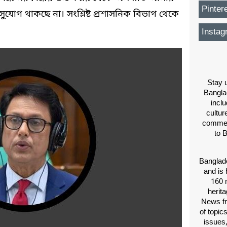
Pinter
গ থাকছে না। সংশ্লিষ্ট প্রশাসনিক বিভাগ থেকে
Instag
Stay u
Bangla
inclu
cultur
comment
to 
Banglade
and is 
160 m
herit
News fr
of topic
issues