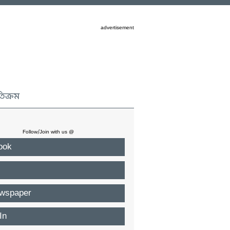
advertisement
তিক্রম
Follow/Join with us @
ook
wspaper
In