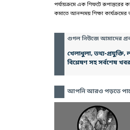
পর্যায়ক্রমে এক শিফটে রূপান্তরের 
কমাতে আনন্দময় শিক্ষা কার্যক্রমের 
গুগল নিউজে আমাদের প্রক
খেলাধুলা, তথ্য-প্রযুক্
বিশ্লেষণ সহ সর্বশেষ খব
আপনি আরও পড়তে পা