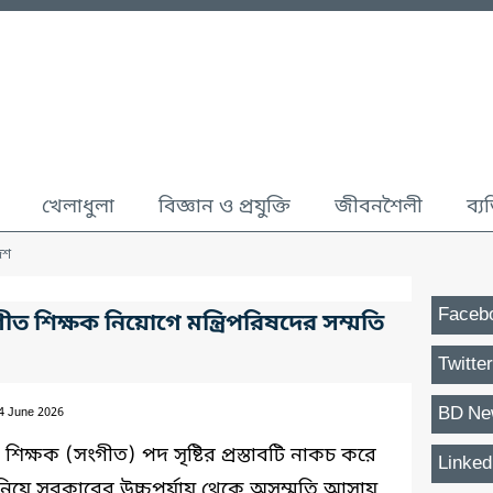
খেলাধুলা
বিজ্ঞান ও প্রযুক্তি
জীবনশৈলী
ব্য
েশ
Faceb
সংগীত শিক্ষক নিয়োগে মন্ত্রিপরিষদের সম্মতি
Twitter
BD Ne
14 June 2026
শিক্ষক (সংগীত) পদ সৃষ্টির প্রস্তাবটি নাকচ করে
Linked
ি নিয়ে সরকারের উচ্চপর্যায় থেকে অসম্মতি আসায়