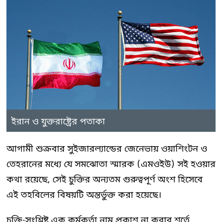
ইরান ও যুক্তরাষ্ট্রের পতাকা
আগামী শুক্রবার সুইজারল্যান্ডের জেনেভায় ওয়াশিংটন ও
তেহরানের মধ্যে যে সমঝোতা স্মারক (এমওইউ) সই হওয়ার
কথা রয়েছে, সেই চুক্তির অন্যতম গুরুত্বপূর্ণ অংশ হিসেবে
এই তহবিলের বিষয়টি অন্তর্ভুক্ত করা হয়েছে।
চুক্তি-সংশ্লিষ্ট এক কর্মকর্তা নাম প্রকাশ না করার শর্তে