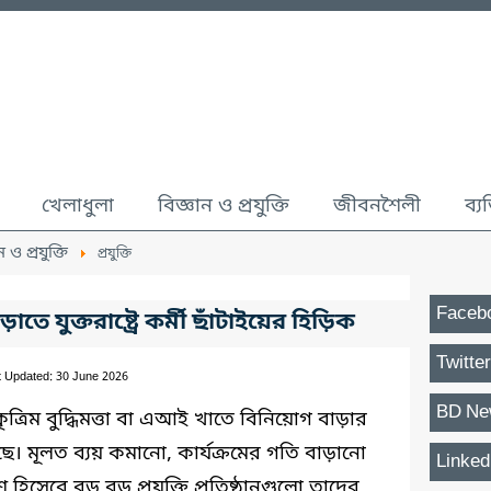
খেলাধুলা
বিজ্ঞান ও প্রযুক্তি
জীবনশৈলী
ব্য
ন ও প্রযুক্তি
প্রযুক্তি
Faceb
 যুক্তরাষ্ট্রে কর্মী ছাঁটাইয়ের হিড়িক
Twitter
t Updated: 30 June 2026
BD Ne
োতে কৃত্রিম বুদ্ধিমত্তা বা এআই খাতে বিনিয়োগ বাড়ার
াড়ছে। মূলত ব্যয় কমানো, কার্যক্রমের গতি বাড়ানো
Linked
সেবে বড় বড় প্রযুক্তি প্রতিষ্ঠানগুলো তাদের