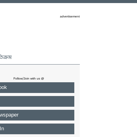
advertisement
তিক্রম
Follow/Join with us @
ook
wspaper
In