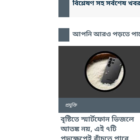
বিশ্লেষণ সহ সর্বশেষ খব
আপনি আরও পড়তে পা
প্রযুক্তি
বৃষ্টিতে স্মার্টফোন ভিজলে
আতঙ্ক নয়, এই ৭টি
পদক্ষেপেই বাঁচতে পারে