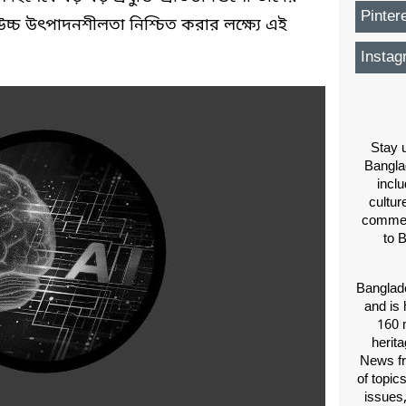
Pinter
ে উচ্চ উৎপাদনশীলতা নিশ্চিত করার লক্ষ্যে এই
Instag
Stay u
Bangla
inclu
cultur
comment
to 
Banglade
and is 
160 m
herit
News fr
of topic
issues