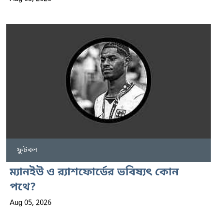
ফুটবল
ম্যানইউ ও র‍্যাশফোর্ডের ভবিষ্যৎ কোন
পথে?
Aug 05, 2026