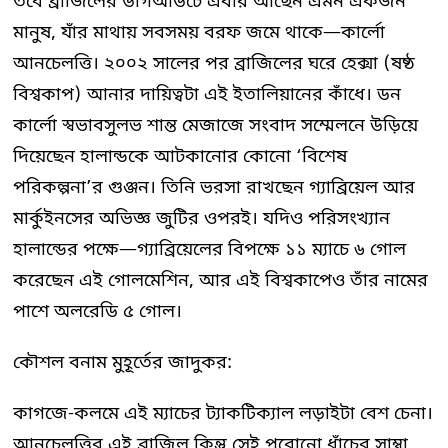
তবে ব্রাজিলের ডাগআউটে এবার আছেন এমন একজন
মানুষ, যাঁর মাথায় সবসময় বরফ জমে থাকে—কার্লো
আনচেলত্তি। ২০০২ সালের পর ব্রাজিলের ঘরে হেক্সা (ষষ্ঠ
বিশ্বকাপ) আনার দায়িত্বটা এই ইতালিয়ানের কাঁধে। ডন
কার্লো স্বভাবসুলভ শান্ত মেজাজে সংবাদ সম্মেলনে উড়িয়ে
দিয়েছেন হালান্ডকে আটকানোর কোনো ‘বিশেষ
পরিকল্পনা’র গুঞ্জন। তিনি ভরসা রাখছেন গ্যাব্রিয়েল আর
মার্কুইনসের অভিজ্ঞ জুটির ওপরই। যদিও পরিসংখ্যান
হালান্ডের পক্ষে—গ্যাব্রিয়েলের বিপক্ষে ১১ ম্যাচে ৬ গোল
করেছেন এই গোলমেশিন, আর এই বিশ্বকাপেও তাঁর নামের
পাশে অলরেডি ৫ গোল।
কৌশল বনাম মুহূর্তের জাদুকর:
কাগজে-কলমে এই ম্যাচের ট্যাকটিক্যাল লড়াইটা বেশ চেনা।
আনচেলত্তির এই ব্রাজিল কিন্তু সেই পুরোনো ধাঁচের সাম্বা