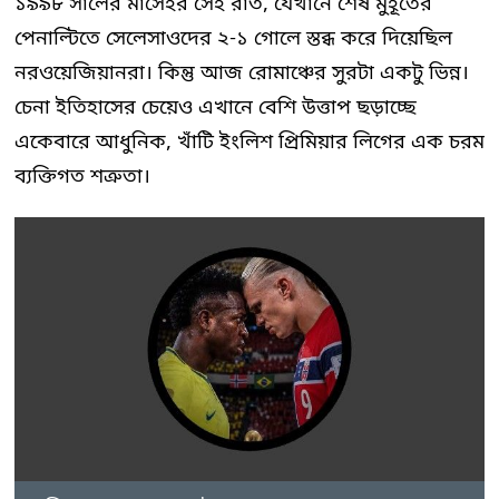
১৯৯৮ সালের মার্সেইর সেই রাত, যেখানে শেষ মুহূর্তের
পেনাল্টিতে সেলেসাওদের ২-১ গোলে স্তব্ধ করে দিয়েছিল
নরওয়েজিয়ানরা। কিন্তু আজ রোমাঞ্চের সুরটা একটু ভিন্ন।
চেনা ইতিহাসের চেয়েও এখানে বেশি উত্তাপ ছড়াচ্ছে
একেবারে আধুনিক, খাঁটি ইংলিশ প্রিমিয়ার লিগের এক চরম
ব্যক্তিগত শত্রুতা।