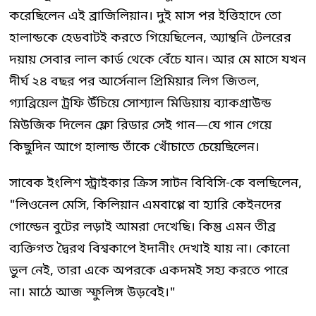
করেছিলেন এই ব্রাজিলিয়ান। দুই মাস পর ইত্তিহাদে তো
হালান্ডকে হেডবাটই করতে গিয়েছিলেন, অ্যান্থনি টেলরের
দয়ায় সেবার লাল কার্ড থেকে বেঁচে যান। আর মে মাসে যখন
দীর্ঘ ২৪ বছর পর আর্সেনাল প্রিমিয়ার লিগ জিতল,
গ্যাব্রিয়েল ট্রফি উঁচিয়ে সোশ্যাল মিডিয়ায় ব্যাকগ্রাউন্ড
মিউজিক দিলেন ফ্লো রিডার সেই গান—যে গান গেয়ে
কিছুদিন আগে হালান্ড তাঁকে খোঁচাতে চেয়েছিলেন।
সাবেক ইংলিশ স্ট্রাইকার ক্রিস সাটন বিবিসি-কে বলছিলেন,
"লিওনেল মেসি, কিলিয়ান এমবাপ্পে বা হ্যারি কেইনদের
গোল্ডেন বুটের লড়াই আমরা দেখেছি। কিন্তু এমন তীব্র
ব্যক্তিগত দ্বৈরথ বিশ্বকাপে ইদানীং দেখাই যায় না। কোনো
ভুল নেই, তারা একে অপরকে একদমই সহ্য করতে পারে
না। মাঠে আজ স্ফুলিঙ্গ উড়বেই।"