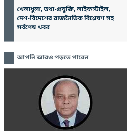
খেলাধুলা, তথ্য-প্রযুক্তি, লাইফস্টাইল,
দেশ-বিদেশের রাজনৈতিক বিশ্লেষণ সহ
সর্বশেষ খবর
আপনি আরও পড়তে পারেন