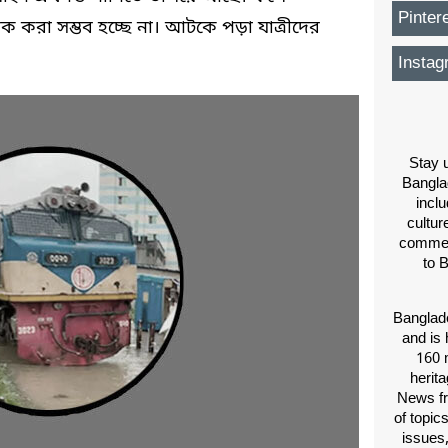
Pinter
বিক করা সম্ভব হচ্ছে না। আটকে পড়া যাত্রীদের
Instag
Stay u
Bangla
inclu
cultur
comment
to 
Banglade
and is 
160 m
herit
News fr
of topic
issues