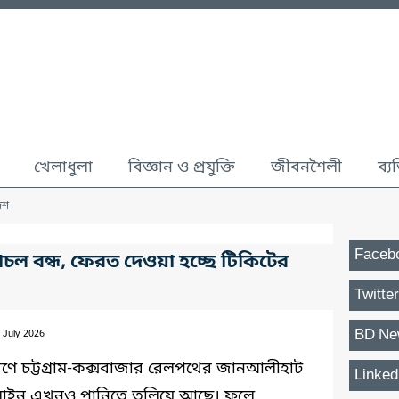
খেলাধুলা
বিজ্ঞান ও প্রযুক্তি
জীবনশৈলী
ব্য
েশ
Faceb
লাচল বন্ধ, ফেরত দেওয়া হচ্ছে টিকিটের
Twitter
BD Ne
 July 2026
ারণে চট্টগ্রাম-কক্সবাজার রেলপথের জানআলীহাট
Linked
েললাইন এখনও পানিতে তলিয়ে আছে। ফলে