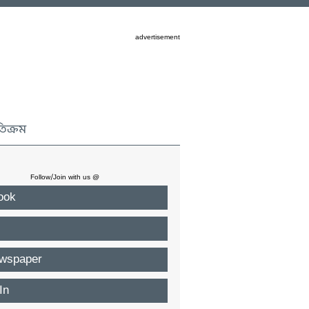
advertisement
তিক্রম
Follow/Join with us @
ook
wspaper
In