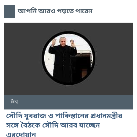
আপনি আরও পড়তে পারেন
বিশ্ব
সৌদি যুবরাজ ও পাকিস্তানের প্রধানমন্ত্রীর
সঙ্গে বৈঠকে সৌদি আরব যাচ্ছেন
এরদোয়ান