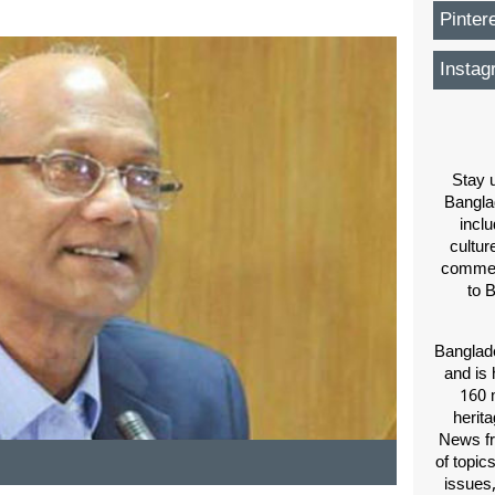
Pinter
Instag
Stay u
Bangla
inclu
cultur
comment
to 
Banglade
and is 
160 m
herit
News fr
of topic
issues