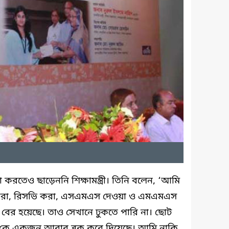
করতেও ছাড়েননি শিক্ষামন্ত্রী। তিনি বলেন, ‘আমি
 করা, রিসভি করা, এসএমএস দেওয়া ও এমএমএস
বের হয়েছে। তাও সেখানে ঢুকতে পারি না। ছোট
লে কে একজন আবার ব্লক করে দিয়েছে। আমি নাকি