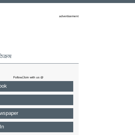
advertisement
তিক্রম
Follow/Join with us @
ook
wspaper
In