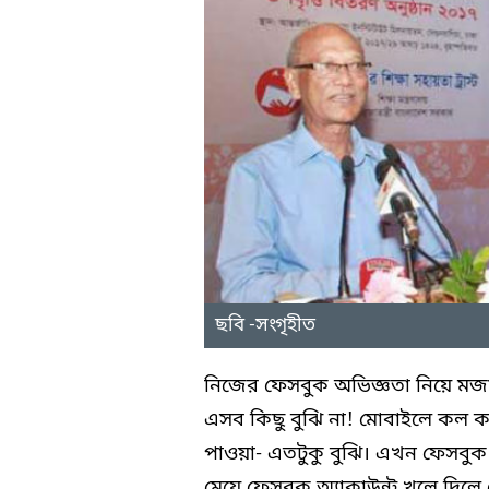
ছবি -সংগৃহীত
নিজের ফেসবুক অভিজ্ঞতা নিয়ে মজা 
এসব কিছু বুঝি না! মোবাইলে কল
পাওয়া- এতটুকু বুঝি। এখন ফেসবুক 
মেয়ে ফেসবুক অ্যাকাউন্ট খুলে দি