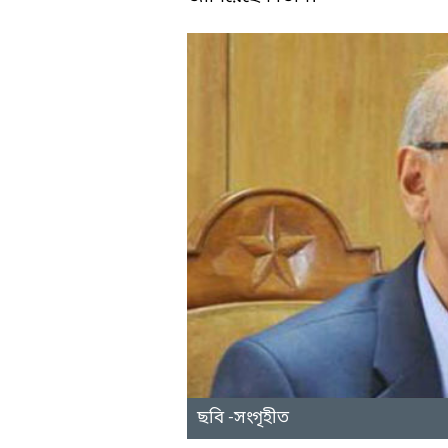
ছবি -সংগৃহীত