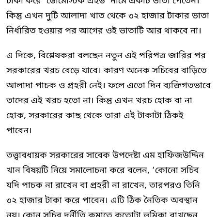
টাকা করে ‘ডোমেস্টিক এইড’ নামে একটি ভাতা পেতেন।
কিন্তু এখন দুটি আলাদা খাত থেকে ৩২ হাজার টাকার ভাতা
নির্ধারিত হওয়ার পর আগের ওই ভাতাটি আর থাকবে না।
এ দিকে, বিশ্লেষকরা বলছেন নতুন এই পরিপত্র জারির পর
সরকারের খরচ বেড়ে যাবে। কারণ অনেক সচিবের বাড়িতে
আলাদা পাচক ও প্রহরী নেই। ফলে এতো দিন ব্যক্তিগতভাবে
তাদের এই খরচ হতো না। কিন্তু এখন খরচ হোক বা না
হোক, সরকারের কাছ থেকে তারা এই টাকাটা ঠিকই
পাবেন।
তত্ত্বাবধায়ক সরকারের সাবেক উপদেষ্টা এম হাফিজউদ্দিন
খান বিষয়টি নিয়ে সমালোচনা করে বলেন, ‘কোনো সচিব
যদি পাচক না রাখেন বা প্রহরী না রাখেন, তারপরও তিনি
৩২ হাজার টাকা করে পাবেন। এটি ঠিক নৈতিক অবস্থান
নয়। কোন সচিব দুর্নীতি কমাতে কতোটা ভূমিকা রাখছেন,