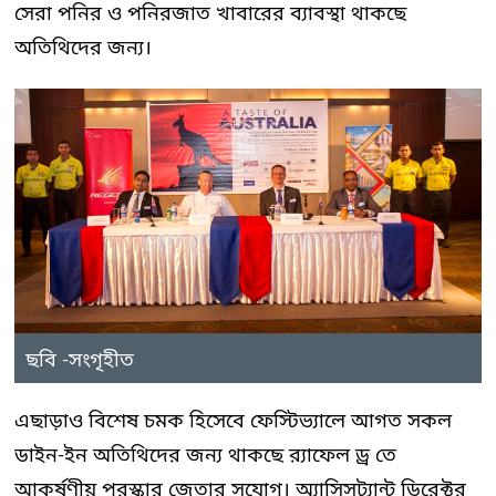
সেরা পনির ও পনিরজাত খাবারের ব্যাবস্থা থাকছে
অতিথিদের জন্য।
ছবি -সংগৃহীত
এছাড়াও বিশেষ চমক হিসেবে ফেস্টিভ্যালে আগত সকল
ডাইন-ইন অতিথিদের জন্য থাকছে র‍্যাফেল ড্র তে
আকর্ষণীয় পুরস্কার জেতার সুযোগ। অ্যাসিসট্যান্ট ডিরেক্টর