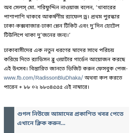
অব সেলস্ মো. শরিফুদ্দিন নাওয়াজ বলেন, ‘খাবারের
পাশাপাশি থাকবে আকর্ষণীয় র‌্যাফেল ড্র। প্রথম পুরস্কার
ঢাকা-কক্সবাজার-ঢাকা প্লেন টিকিট এবং দু’দিন হোটেল
টিউলিপে থাকা দু’জনের জন্য।’
ঢাকাবাসীদের এক নতুন ধরণের স্বাদের সাথে পরিচয়
করিয়ে দিতে র‌্যাডিসন ব্লু ওয়াটার গার্ডেন আয়োজন করছে
এই উৎসব। বিস্তারিত জানতে ভিজিট করুন ফেসবুক পেজ-
www.fb.com/RadissonBluDhaka/
অথবা কল করতে
পারেন + ৮৮ ০২ ৯৮৩৪৫৫৫ এই নাম্বারে।
গুগল নিউজে আমাদের প্রকাশিত খবর পেতে
এখানে ক্লিক করুন...