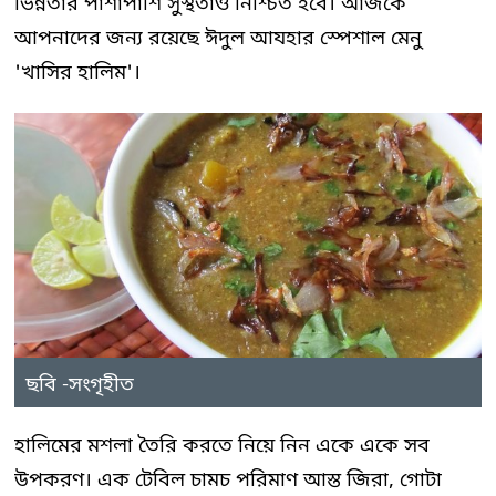
ভিন্নতার পাশাপাশি সুস্থতাও নিশ্চিত হবে। আজকে
আপনাদের জন্য রয়েছে ঈদুল আযহার স্পেশাল মেনু
'খাসির হালিম'।
ছবি -সংগৃহীত
হালিমের মশলা তৈরি করতে নিয়ে নিন একে একে সব
উপকরণ। এক টেবিল চামচ পরিমাণ আস্ত জিরা, গোটা