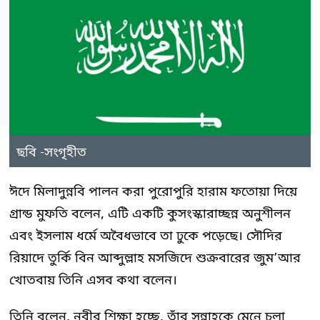
ছবি -সংগৃহীত
ঈদে মিলাদুন্নবি পালন করা পুরোপুরি হারাম ফতোয়া দিয়ে
গ্রান্ড মুফতি বলেন, এটি একটি কুসংস্কারাচ্ছন্ন অনুশীলন
এবং ইসলাম ধর্মে অবৈধভাবে তা ঢুকে পড়েছে। সৌদির
রিয়াদে তুর্কি বিন আব্দুল্লাহ মসজিদে শুক্রবারের জুম’আর
খোতবায় তিনি এসব কথা বলেন।
তিনি বলেন, নবীর শিক্ষা হচ্ছে, তাঁর সুন্নাহকে মেনে চলা