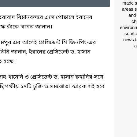
made si
areas s
and 
মেহরাবাদ বিমানবন্দরে এসে পৌছালে ইরানের
ch
ারিফ তাঁকে স্বাগত জানান।
environm
source
news t
 রহিমপুর এর আগেই প্রেসিডেন্ট শি জিনপিং-এর
l
িনি জানান, ইরানের প্রেসিডেন্ট ড. হাসান
 হচ্ছে।
াহ খামেনি ও প্রেসিডেন্ট ড. হাসান রুহানির সঙ্গে
িপক্ষীয় ১৭টি চুক্তি ও সমঝোতা স্মারক সই হবে