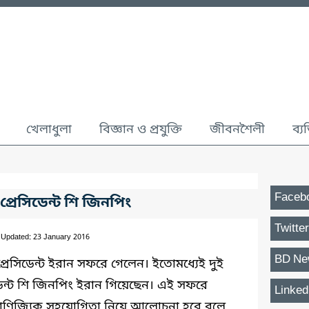
খেলাধুলা
বিজ্ঞান ও প্রযুক্তি
জীবনশৈলী
ব্য
Faceb
্রেসিডেন্ট শি জিনপিং
Twitter
 Updated: 23 January 2016
BD Ne
রেসিডেন্ট ইরান সফরে গেলেন। ইতোমধ্যেই দুই
েন্ট শি জিনপিং ইরান গিয়েছেন। এই সফরে
Linked
বাণিজ্যিক সহযোগিতা নিয়ে আলোচনা হবে বলে