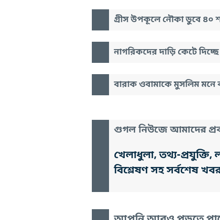
গ্রীস উপকূলে নৌকা ডুবে ৪০ শরন
নাগরিকদের দাড়ি কেটে দিচ্
বারাক ওবামাকে মুসলিম মনে করে
গুগল নিউজে আমাদের প্রক
খেলাধুলা, তথ্য-প্রযুক্
বিশ্লেষণ সহ সর্বশেষ খব
আপনি আরও পড়তে পা