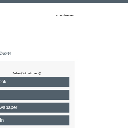
advertisement
তিক্রম
Follow/Join with us @
ook
wspaper
In