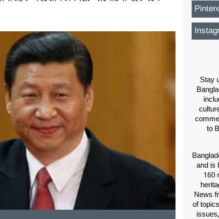
Pinter
Instag
Stay u
Bangla
inclu
cultur
comment
to 
Banglade
and is 
160 m
herit
News fr
of topic
issues