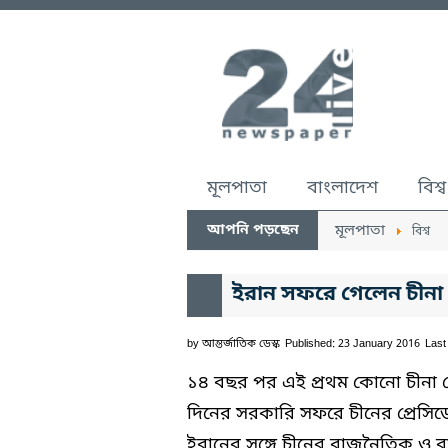
মূলপাতা
বাংলাদেশ
বিশ্ব
আপনি পড়ছেন
মূলপাতা
বিশ্ব
ইরান সফরে গেলেন চীনা প
by
আন্তর্জাতিক ডেস্ক
Published: 23 January 2016
Last
১৪ বছর পর এই প্রথম কোনো চীনা প্
দিনের সরকারি সফরে চীনের প্রেসিড
ইরানের সঙ্গে চীনের রাজনৈতিক ও 