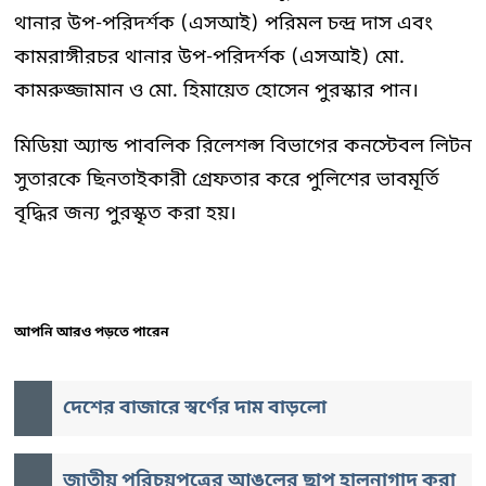
থানার উপ-পরিদর্শক (এসআই) পরিমল চন্দ্র দাস এবং
কামরাঙ্গীরচর থানার উপ-পরিদর্শক (এসআই) মো.
কামরুজ্জামান ও মো. হিমায়েত হোসেন পুরস্কার পান।
মিডিয়া অ্যান্ড পাবলিক রিলেশন্স বিভাগের কনস্টেবল লিটন
সুতারকে ছিনতাইকারী গ্রেফতার করে পুলিশের ভাবমূর্তি
বৃদ্ধির জন্য পুরস্কৃত করা হয়।
আপনি আরও পড়তে পারেন
দেশের বাজারে স্বর্ণের দাম বাড়লো
জাতীয় পরিচয়পত্রের আঙুলের ছাপ হালনাগাদ করা