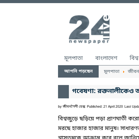
মূলপাতা
বাংলাদেশ
বিশ্ব
আপনি পড়ছেন
মূলপাতা
জীবন
গবেষণা: রক্তনালীকেও আ
by
জীবনশৈলী ডেস্ক
Published: 21 April 2020
Last Upda
বিশ্বজুড়ে ছড়িয়ে পড়া প্রাণঘাতী কর
মরছে হাজার হাজার মানুষ। সাধারণত
শ্বাসতন্ত্রকে আক্রান্ত করে বলে জ