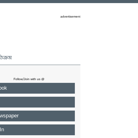
advertisement
তিক্রম
Follow/Join with us @
ook
wspaper
In