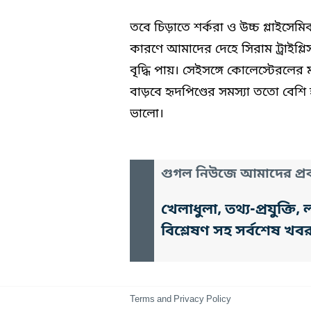
তবে চিড়াতে শর্করা ও উচ্চ গ্লাইসে
কারণে আমাদের দেহে সিরাম ট্রাইগ্লিস
বৃদ্ধি পায়। সেইসঙ্গে কোলেস্টেরলে
বাড়বে হৃদপিণ্ডের সমস্যা ততো বেশ
ভালো।
গুগল নিউজে আমাদের প্রক
খেলাধুলা, তথ্য-প্রযুক্
বিশ্লেষণ সহ সর্বশেষ খব
Terms and Privacy Policy