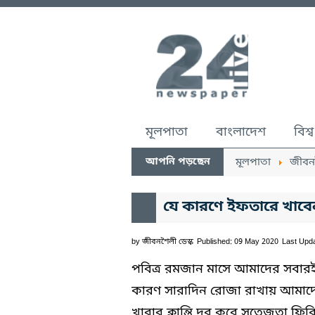
মূলপাতা
বাংলাদেশ
বিশ্ব
আপনি পড়ছেন
মূলপাতা
জীবন
যে কারণে ইফতারে খাবে
by
জীবনশৈলী ডেস্ক
Published: 09 May 2020
Last Upd
পবিত্র রমজান মাসে আমাদের সবারই
কারণ সারাদিন রোজা রাখায় আমাদের দ
খাবার ক্লান্তি দূর করে সতেজতা ফ