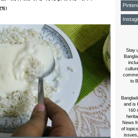
Pinter
ছে।
Instag
Stay u
Bangla
inclu
cultur
comment
to 
Banglade
and is 
160 m
herit
News fr
of topic
issues