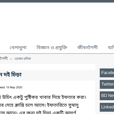
খেলাধুলা
বিজ্ঞান ও প্রযুক্তি
জীবনশৈলী
ব্য
শৈলী
ভোজন রসিক
Faceb
ন দই চিড়া
Twitter
ated: 10 May 2020
BD Ne
 উচিৎ একটু পুষ্টিকর খাবার দিয়ে ইফতার করা।
েহে ক্লান্তি চলে আসে। ইফতারিতে সুস্বাদু
Linked
িরিয়ে আনে। এর জন্য দই চিড়া একটি আদর্শ