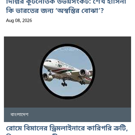
দিল্লির কূটনৈতিক উভয়সংকট: শেখ হাসিনা
কি ভারতের জন্য ‘অস্বস্তির বোঝা’?
Aug 08, 2026
বাংলাদেশ
রোমে বিমানের ড্রিমলাইনারে কারিগরি ত্রুটি,