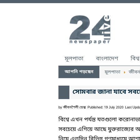
মূলপাতা
বাংলাদেশ
বিশ্ব
আপনি পড়ছেন
মূলপাতা
জীবন
সোমবার জানা যাবে সবচ
by
জীবনশৈলী ডেস্ক
Published: 19 July 2020
Last Upda
বিশ্বে এখন পর্যন্ত যতগুলো করোনাভ
সবচেয়ে এগিয়ে আছে যুক্তরাজ্যের অক
নিয়ে এতদিন বিভিন্ন গণমাধ্যমে আ