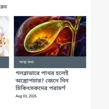
রেন
স্বাস্থ্য কথা
গলব্লাডারে পাথর হলেই
অস্ত্রোপচার? জেনে নিন
চিকিৎসকদের পরামর্শ
Aug 03, 2026