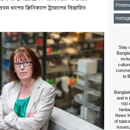
Pinter
 ধাপের ক্লিনিক্যাল ট্রায়ালের বিস্তারিত
Instag
Stay u
Bangla
inclu
cultur
comment
to 
Banglade
and is 
160 m
herit
News fr
of topic
issues