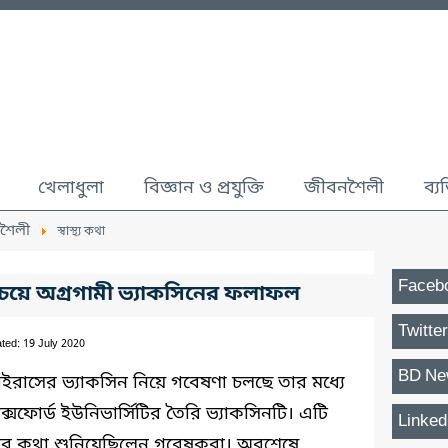
খেলাধুলা
বিজ্ঞান ও প্রযুক্তি
জীবনশৈলী
ব্য
শৈলী
স্বাস্থ্য কথা
Faceb
েয়ে অগ্রগামী ভ্যাকসিনের ফলাফল
Twitter
ted: 19 July 2020
BD Ne
াইরাসের ভ্যাকসিন নিয়ে গবেষণা চলছে তার মধ্যে
্সফোর্ড ইউনিভার্সিটির তৈরি ভ্যাকসিনটি। এটি
Linked
শার কথা শুনিয়েছিলেন গবেষকরা। অবশেষে