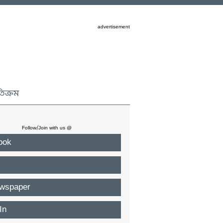
advertisement
তিক্রম
Follow/Join with us @
ook
wspaper
In