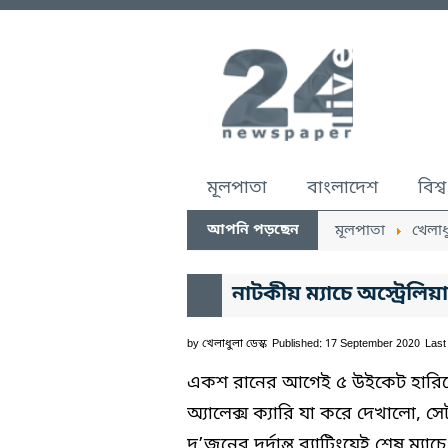
মূলপাতা
বাংলাদেশ
বিশ্ব
আপনি পড়ছেন
মূলপাতা
খেলাধ
নাটকীয় ম্যাচে অস্ট্রেল
by
খেলাধুলা ডেস্ক
Published: 17 September 2020
Last
একশ রানের আগেই ৫ উইকেট হারিয়ে বস
অ্যালেক্স ক্যারি যা করে দেখালো,
দু’জনের দুর্দান্ত ব্যাটিংয়েই শেষ ম