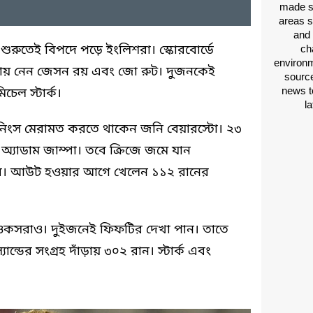
made si
areas s
and 
 শুরুতেই বিপদে পড়ে ইংলিশরা। স্কোরবোর্ডে
ch
environm
ায় নেন জেসন রয় এবং জো রুট। দুজনকেই
source
news t
েল স্টার্ক।
l
িংস মেরামত করতে থাকেন জনি বেয়ারস্টো। ২৩
অ্যাডাম জাম্পা। তবে ক্রিজে জমে যান
েঞ্চুরি। আউট হওয়ার আগে খেলেন ১১২ রানের
স ওকসরাও। দুইজনেই ফিফটির দেখা পান। তাতে
ান্ডের সংগ্রহ দাঁড়ায় ৩০২ রান। স্টার্ক এবং