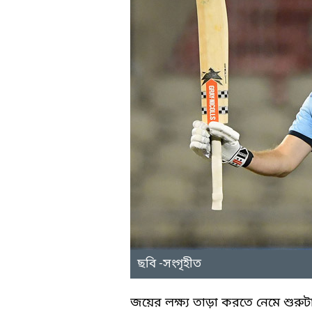
ছবি -সংগৃহীত
জয়ের লক্ষ্য তাড়া করতে নেমে শুরুট