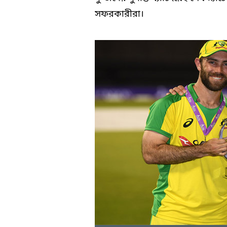
সফরকারীরা।