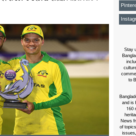
Pinter
Instag
Stay u
Bangla
inclu
cultur
comment
to 
Banglade
and is 
160 m
herit
News fr
of topic
issues