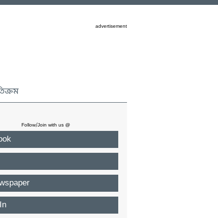
advertisement
তিক্রম
Follow/Join with us @
ook
wspaper
In