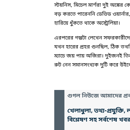
স্টয়নিস, মিচেল মার্শরা দুই অঙ্কে
বড় করতে পারেননি ডেভিড ওয়ার্নার, 
হারিয়ে ধুঁকতে থাকে অস্ট্রেলিয়া।
এরপরের গল্পটা লেখেন সফরকারীদের দ
যখন হারের প্রহর গুনছিল, ঠিক তখ
ম্যাচে জয় পায় অজিরা। দুইজনই তিন
রুট নেন সমানসংখ্যক দুটি করে উই
গুগল নিউজে আমাদের প্রক
খেলাধুলা, তথ্য-প্রযুক্
বিশ্লেষণ সহ সর্বশেষ খব