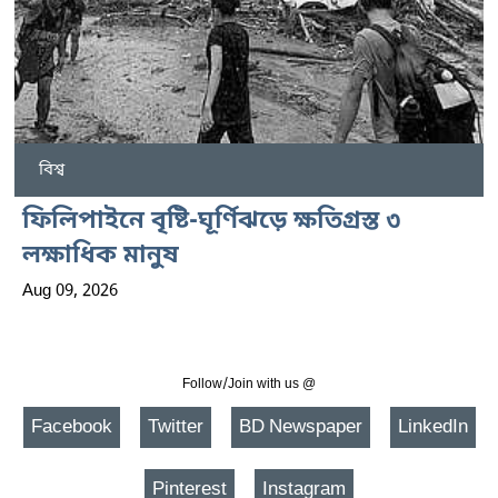
বিশ্ব
ফিলিপাইনে বৃষ্টি-ঘূর্ণিঝড়ে ক্ষতিগ্রস্ত ৩
লক্ষাধিক মানুষ
Aug 09, 2026
Follow/Join with us @
Facebook
Twitter
BD Newspaper
LinkedIn
Pinterest
Instagram