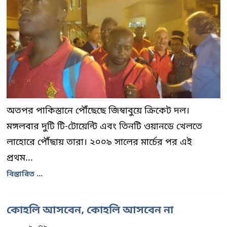
অতপর পাকিস্তানে পৌঁছেছে জিম্বাবুয়ে ক্রিকেট দল।
মঙ্গলবার দুটি টি-টোয়েন্টি এবং তিনটি ওয়ানডে খেলতে
লাহোরে পৌঁছায় তারা। ২০০৯ সালের মার্চের পর এই
প্রথম...
বিস্তারিত ...
কোহলি আসবেন, কোহলি আসবেন না