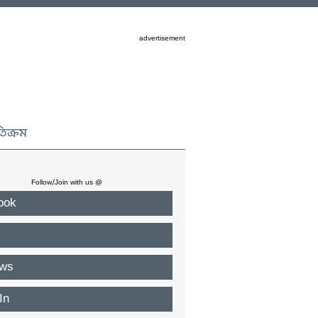
advertisement
তিক্রম
Follow/Join with us @
ook
ws
In