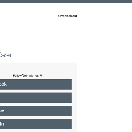
advertisement
তিক্রম
Follow/Join with us @
ook
ws
In