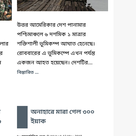
উত্তর আমেরিকার দেশ পানামার
পশ্চিমাঞ্চলে ৬ দশমিক ১ মাত্রার
মলার
শক্তিশালী ভূমিকম্প আঘাত হেনেছে।
ার
রোববারের এ ভূমিকম্পে এখন পর্যন্ত
ন
একজন আহত হয়েছেন। দেশটির...
বিস্তারিত ...
য়
অনাহারে মারা গেল ৩০০
৬
ইয়াক