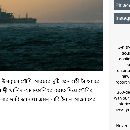
Pinter
Instag
Get th
sou
conti
s
entert
news
উপকূলে সৌদি আরবের দুটি তেলবাহী ট্যাংকারে
reporti
িমন্ত্রী খালিদ আল-ফালিহর বরাত দিয়ে সৌদির
360-de
with our
হামলার দাবি জানায়। এমন দাবি ইরান আক্রমণের
storie
news yo
Never m