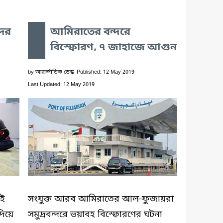
দের
আমিরাতের বন্দরে
বিস্ফোরণ, ৭ জাহাজে আগুন
by
আন্তর্জাতিক ডেস্ক
Published: 12 May 2019
Last Updated: 12 May 2019
বই
সংযুক্ত আরব আমিরাতের আল-ফুজায়রা
িয়ে
সমুদ্রবন্দরে ভয়াবহ বিস্ফোরণের ঘটনা