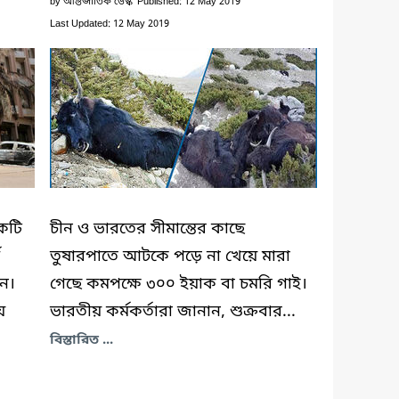
by
আন্তর্জাতিক ডেস্ক
Published: 12 May 2019
Last Updated: 12 May 2019
কটি
চীন ও ভারতের সীমান্তের কাছে
তুষারপাতে আটকে পড়ে না খেয়ে মারা
ন।
গেছে কমপক্ষে ৩০০ ইয়াক বা চমরি গাই।
য়
ভারতীয় কর্মকর্তারা জানান, শুক্রবার...
বিস্তারিত ...