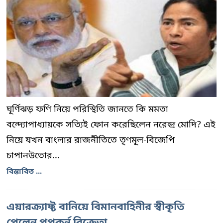
ঘূর্ণিঝড় ফণি নিয়ে পরিস্থিতি জানতে কি মমতা
বন্দ্যোপাধ্যায়কে সত্যিই ফোন করেছিলেন নরেন্দ্র মোদি? এই
নিয়ে যখন বাংলার রাজনীতিতে তৃণমূল-বিজেপি
চাপানউতোর...
বিস্তারিত ...
এয়ারক্র্যাফ্ট বানিয়ে বিমানবাহিনীর স্বীকৃতি