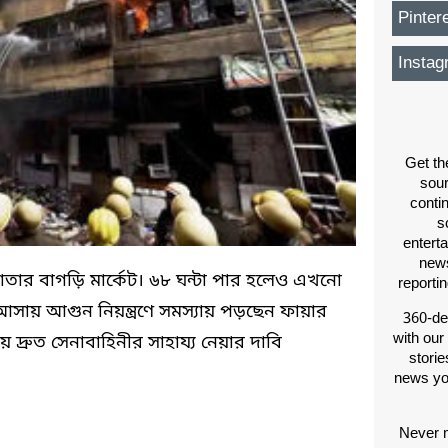
Pinter
Instag
Get th
sou
conti
s
entert
news
কাতার বাগড়ি মার্কেট। ৬৮ ঘন্টা পার হলেও এখনো
reporti
আসায় আগুন নিয়ন্ত্রণে সমস্যায় পড়ছেন ফায়ার
360-de
with our
য় দ্রুত সেনাবাহিনীর সাহায্য নেয়ার দাবি
storie
news yo
Never m