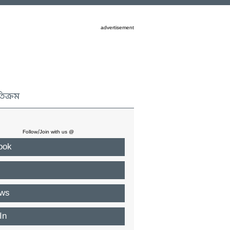
advertisement
তিক্রম
Follow/Join with us @
ook
ws
In