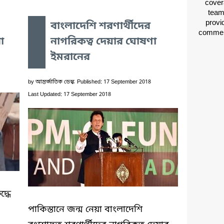
cover
team
provid
বাংলাদেশি শরণার্থীদের
comment
া
নাগরিকত্ব দেয়ার ঘোষণা
ইমরানের
by
আন্তর্জাতিক ডেস্ক
Published: 17 September 2018
Last Updated: 17 September 2018
্ধে
পাকিস্তানে জন্ম নেয়া বাংলাদেশি