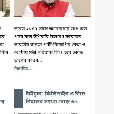
য়
ভারত ২০৪৭ সালে আরেকবার ভাগ হতে
 অব
পারে বলে হুঁশিয়ারি উচ্চারণ করেছেন
রো
ভারতীয় জনতা পার্টি-বিজেপির নেতা ও
্কিন
কেন্দ্রীয় মন্ত্রী গরিরাজ সিং। তবে ভারত
ভাগের কারণ...
বিস্তারিত ...
টাইফুন: ফিলিপাইন ও চীনে
্ব
নিহতের সংখ্যা বেড়ে ৬৯