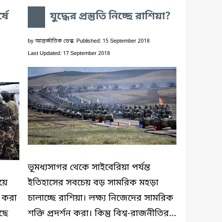
্ষে
যুদ্ধের প্রস্তুতি নিচ্ছে রাশিয়া?
by
আন্তর্জাতিক ডেস্ক
Published: 15 September 2018
Last Updated: 17 September 2018
ভূমধ্যসাগর থেকে সাইবেরিয়া পর্যন্ত
িয়ে
ইতিহাসের সবচেয় বড় সামরিক মহড়া
জ করা
চালাচ্ছে রাশিয়া। লক্ষ্য নিজেদের সামরিক
েছে
শক্তি প্রদর্শন করা। কিন্তু বিশ্ব-রাজনীতির...