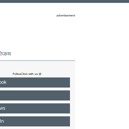
advertisement
তিক্রম
Follow/Join with us @
ook
ws
In