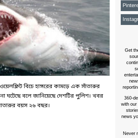
Pinter
Instag
Get th
sou
conti
s
entert
news
যের ওয়েলফ্লিট বিচে হাঙ্গরের কামড়ে এক সাঁতারুর
reporti
না ঘটেছে বলে জানিয়েছে দেশটির পুলিশ। খবর
360-de
with our
 সাতারুর বয়স ২৬ বছর।
storie
news yo
Never m