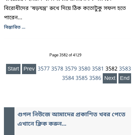
বিরোধীদের 'ষড়যন্ত্র' রুখে দিয়ে ঠিক কতোটুকু সফল হতে
পারেন...
বিস্তারিত ...
Page 3582 of 4129
Start
Prev
3577
3578
3579
3580
3581
3582
3583
3584
3585
3586
Next
End
গুগল নিউজে আমাদের প্রকাশিত খবর পেতে
এখানে ক্লিক করুন...