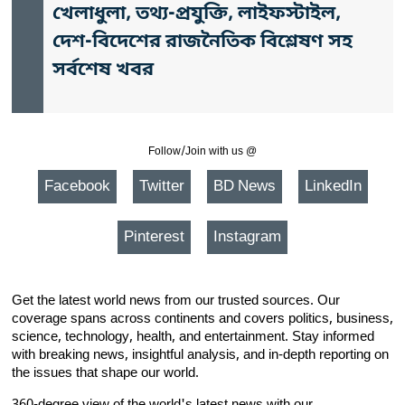
খেলাধুলা, তথ্য-প্রযুক্তি, লাইফস্টাইল,
দেশ-বিদেশের রাজনৈতিক বিশ্লেষণ সহ
সর্বশেষ খবর
Follow/Join with us @
Facebook
Twitter
BD News
LinkedIn
Pinterest
Instagram
Get the latest world news from our trusted sources. Our
coverage spans across continents and covers politics, business,
science, technology, health, and entertainment. Stay informed
with breaking news, insightful analysis, and in-depth reporting on
the issues that shape our world.