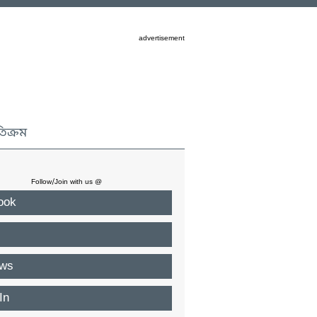
advertisement
তিক্রম
Follow/Join with us @
ook
ws
In