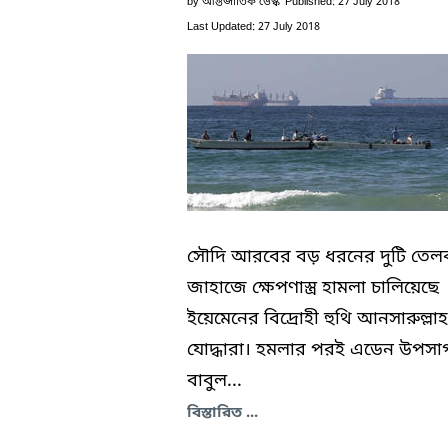
by
আন্তর্জাতিক ডেস্ক
Published: 27 July 2018
Last Updated: 27 July 2018
সৌদি আরবের বড় ধরনের দুটি তেলব
জাহাজে ক্ষেপণাস্ত্র হামলা চালিয়েছে
ইয়েমেনের বিদ্রোহী হুথি আনসারুল্লাহ
যোদ্ধারা। হমলার পরই এডেন উপসা
বাবুল...
বিস্তারিত ...