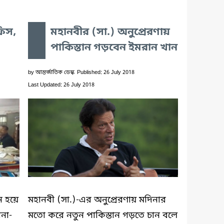
ফিস,
মহানবীর (সা.) অনুপ্রেরণায়
পাকিস্তান গড়বেন ইমরান খান
by
আন্তর্জাতিক ডেস্ক
Published: 26 July 2018
Last Updated: 26 July 2018
ীন হয়ে
মহানবী (সা.)-এর অনুপ্রেরণায় মদিনার
ানা-
মতো করে নতুন পাকিস্তান গড়তে চান বলে