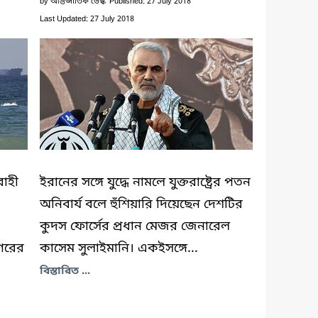
by
আন্তর্জাতিক ডেস্ক
Published: 27 July 2018
Last Updated: 27 July 2018
াহী
ইরানের সঙ্গে যুদ্ধে নামলে যুক্তরাষ্ট্রের পতন
অনিবার্য বলে হুঁশিয়ারি দিয়েছেন দেশটির
কুদস ফোর্সের প্রধান মেজর জেনারেল
গরের
কাসেম সুলাইমানি। একইসঙ্গে...
বিস্তারিত ...