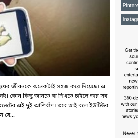
Pinter
Instag
Get th
sou
conti
s
entert
news
মানুষের জীবনকে অনেকটাই সহজ করে দিয়েছে। এ
reporti
েই। কোন কিছু জানতে বা শিখতে চাইলে তার সব
360-de
with our
নেটের এই দুই আশির্বাদ। তবে তাই বলে ইউটিউব
storie
ন যে...
news yo
Never m