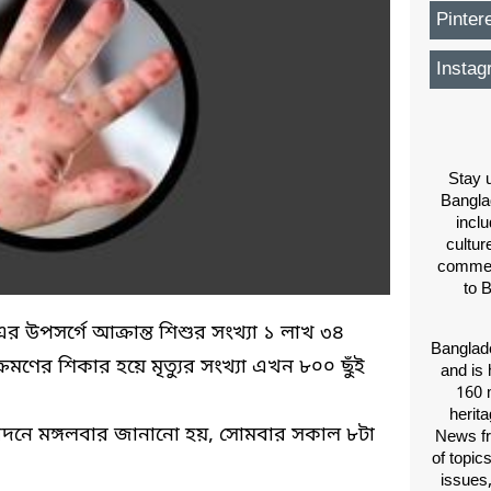
Pinter
Instag
Stay u
Bangla
inclu
cultur
comment
to 
র উপসর্গে আক্রান্ত শিশুর সংখ্যা ১ লাখ ৩৪
Banglade
রমণের শিকার হয়ে মৃত্যুর সংখ্যা এখন ৮০০ ছুঁই
and is 
160 m
herit
রতিবেদনে মঙ্গলবার জানানো হয়, সোমবার সকাল ৮টা
News fr
of topic
issues