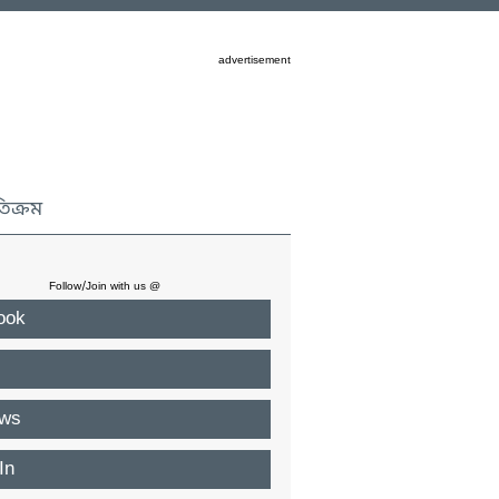
advertisement
তিক্রম
Follow/Join with us @
ook
ws
In