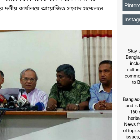
Pinter
র দলীয় কার্যালয়ে আয়োজিত সংবাদ সম্মেলনে
Instag
Stay u
Bangla
inclu
cultur
comment
to 
Banglade
and is 
160 m
herit
News fr
of topic
issues