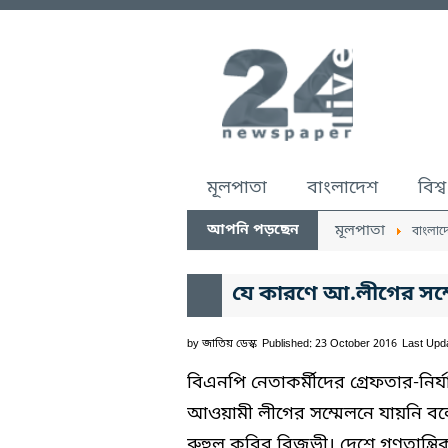
মূলপাতা
বাংলাদেশ
বিশ্ব
আপনি পড়ছেন
মূলপাতা
বাংলাদ
যে কারণে আ.লীগের সম্
by
জাতিয় ডেস্ক
Published: 23 October 2016
Last Upd
বিএনপি নেতাকর্মীদের গ্রেফতার-নির
আওয়ামী লীগের সম্মেলনে যায়নি বলে
রুহুল কবির রিজভী। দেশে গণতান্ত্