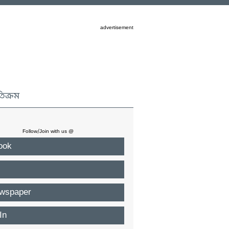
advertisement
তিক্রম
Follow/Join with us @
ook
wspaper
In