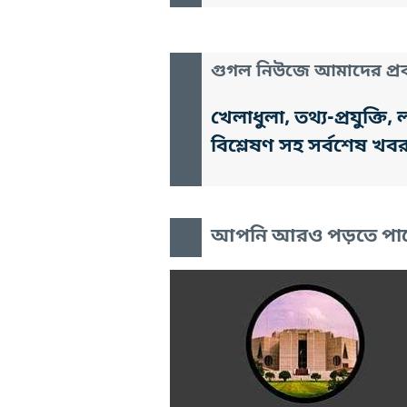
গুগল নিউজে আমাদের প্রক
খেলাধুলা, তথ্য-প্রযুক্
বিশ্লেষণ সহ সর্বশেষ খব
আপনি আরও পড়তে পা