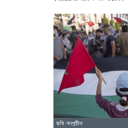
ছবি -সংগৃহীত