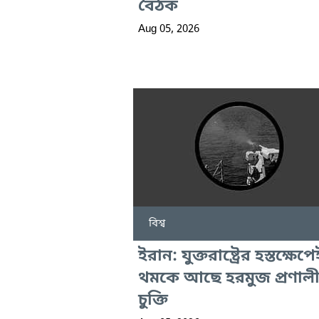
বৈঠক
Aug 05, 2026
বিশ্ব
ইরান: যুক্তরাষ্ট্রের হস্তক্ষেপে
থমকে আছে হরমুজ প্রণাল
চুক্তি