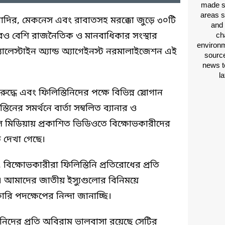
made si
areas s
 আগাদির, মেকনেস এবং রাবাতসহ মরক্কো জুড়ে ৩০টি
and 
ও বেশি রাজনৈতিক ও মানবাধিকার সংস্থার
ch
environm
্যালেস্টাইন অ্যান্ড অ্যাগেইনস্ট নরমালাইজেশন এই
source
news t
l
দ্ধে এবং ফিলিস্তিনিদের পক্ষে বিভিন্ন স্লোগান
নের সমর্থনে বার্তা সম্বলিত ব্যানার ও
াল মিডিয়ায় প্রকাশিত ভিডিওতে বিক্ষোভকারীদের
দেখা গেছে।
্ষোভকারীরা ফিলিস্তিনি প্রতিরোধের প্রতি
ে। আমাদের জাতীয় ইস্যুগুলোর বিনিময়ে
কারি পদক্ষেপের নিন্দা জানাচ্ছি।
িনিদের প্রতি অবিরাম ভালবাসা রয়েছে সেটির