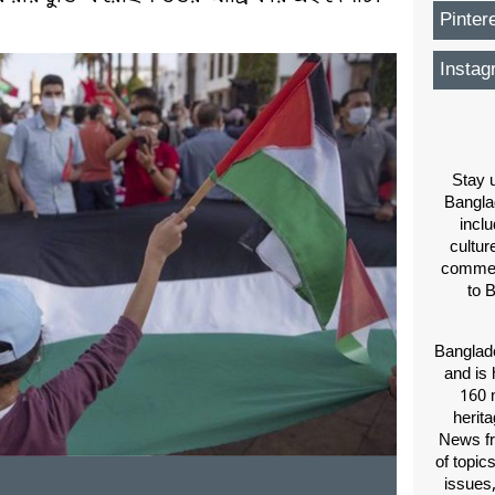
Pinter
Instag
Stay u
Bangla
inclu
cultur
comment
to 
Banglade
and is 
160 m
herit
News fr
of topic
issues