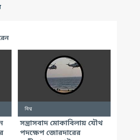
র
রেন
বিশ্ব
ে
সন্ত্রাসবাদ মোকাবিলায় যৌথ
র
পদক্ষেপ জোরদারের