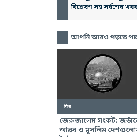
বিশ্লেষণ সহ সর্বশেষ খব
আপনি আরও পড়তে পা
বিশ্ব
জেরুজালেম সংকট: জর্ডান
আরব ও মুসলিম দেশগুলো