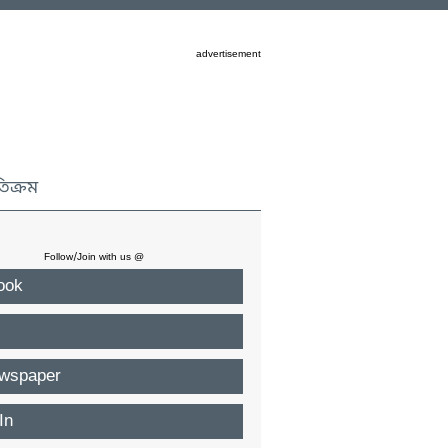
advertisement
তিক্রম
Follow/Join with us @
ook
wspaper
In