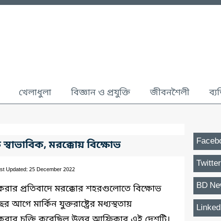
খেলাধুলা
বিজ্ঞান ও প্রযুক্তি
জীবনশৈলী
ব্য
Faceb
 স্বাভাবিক, মরক্কোয় বিক্ষোভ
Twitter
st Updated: 25 December 2022
BD Ne
 করার প্রতিবাদে মরক্কোর শহরগুলোতে বিক্ষোভ
গে মার্কিন যুক্তরাষ্ট্রের মধ্যস্থতায়
Linked
 করার চুক্তি করেছিল উত্তর আফ্রিকার এই দেশটি।