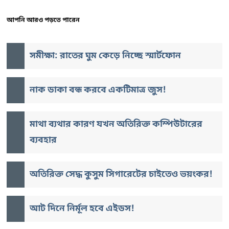
আপনি আরও পড়তে পারেন
সমীক্ষা: রাতের ঘুম কেড়ে নিচ্ছে স্মার্টফোন
নাক ডাকা বন্ধ করবে একটিমাত্র জুস!
মাথা ব্যথার কারণ যখন অতিরিক্ত কম্পিউটারের
ব্যবহার
অতিরিক্ত সেদ্ধ কুসুম সিগারেটের চাইতেও ভয়ংকর!
আট দিনে নির্মূল হবে এইডস!