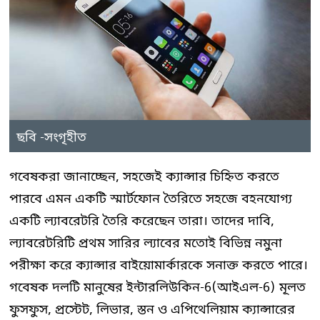
ছবি -সংগৃহীত
গবেষকরা জানাচ্ছেন, সহজেই ক্যান্সার চিহ্নিত করতে
পারবে এমন একটি স্মার্টফোন তৈরিতে সহজে বহনযোগ্য
একটি ল্যাবরেটরি তৈরি করেছেন তারা। তাদের দাবি,
ল্যাবরেটরিটি প্রথম সারির ল্যাবের মতোই বিভিন্ন নমুনা
পরীক্ষা করে ক্যান্সার বাইয়োমার্কারকে সনাক্ত করতে পারে।
গবেষক দলটি মানুষের ইন্টারলিউকিন-6(আইএল-6) মূলত
ফুসফুস, প্রস্টেট, লিভার, স্তন ও এপিথেলিয়াম ক্যান্সারের