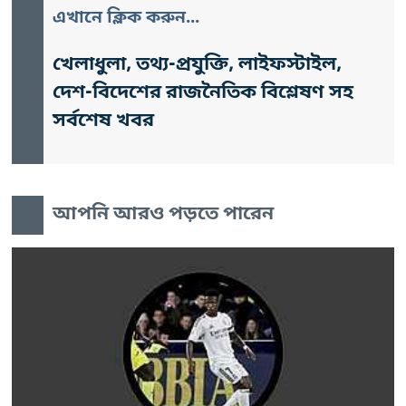
এখানে ক্লিক করুন...
খেলাধুলা, তথ্য-প্রযুক্তি, লাইফস্টাইল,
দেশ-বিদেশের রাজনৈতিক বিশ্লেষণ সহ
সর্বশেষ খবর
আপনি আরও পড়তে পারেন