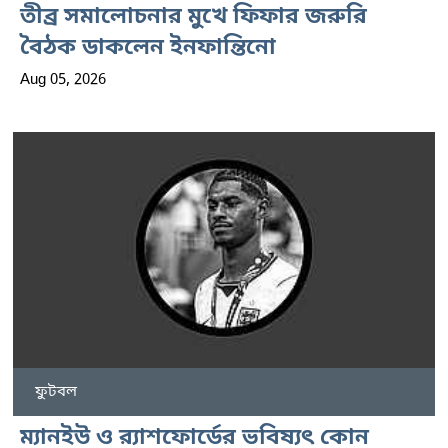
তীব্র সমালোচনার মুখে ফিফার জরুরি
বৈঠক ডাকলেন ইনফান্তিনো
Aug 05, 2026
ফুটবল
ম্যানইউ ও র‍্যাশফোর্ডের ভবিষ্যৎ কোন