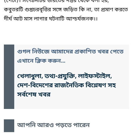
(পেটা)। সংগঠনটির ভারতের দপ্তর থেকে বলা হয়,
কবুতরটি গুপ্তচরবৃত্তির সঙ্গে জড়িত কি না, তা প্রমাণ করতে
দীর্ঘ আট মাস লাগার ঘটনাটি আশ্চর্যজনক।।
গুগল নিউজে আমাদের প্রকাশিত খবর পেতে
এখানে ক্লিক করুন...
খেলাধুলা, তথ্য-প্রযুক্তি, লাইফস্টাইল,
দেশ-বিদেশের রাজনৈতিক বিশ্লেষণ সহ
সর্বশেষ খবর
আপনি আরও পড়তে পারেন