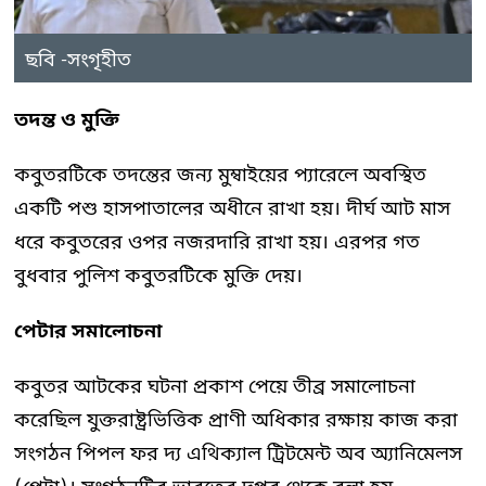
ছবি -সংগৃহীত
তদন্ত ও মুক্তি
কবুতরটিকে তদন্তের জন্য মুম্বাইয়ের প্যারেলে অবস্থিত
একটি পশু হাসপাতালের অধীনে রাখা হয়। দীর্ঘ আট মাস
ধরে কবুতরের ওপর নজরদারি রাখা হয়। এরপর গত
বুধবার পুলিশ কবুতরটিকে মুক্তি দেয়।
পেটার সমালোচনা
কবুতর আটকের ঘটনা প্রকাশ পেয়ে তীব্র সমালোচনা
করেছিল যুক্তরাষ্ট্রভিত্তিক প্রাণী অধিকার রক্ষায় কাজ করা
সংগঠন পিপল ফর দ্য এথিক্যাল ট্রিটমেন্ট অব অ্যানিমেলস