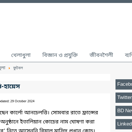
খেলাধুলা
বিজ্ঞান ও প্রযুক্তি
জীবনশৈলী
ব্য
ুলা
ফুটবল
Faceb
ি-হায়েস
Twitter
pdated: 29 October 2024
BD Ne
ছেন কার্লো আনচেলত্তি। সোমবার রাতে ফ্রান্সের
 অনুষ্ঠানে ইতালিয়ান কোচের নাম ঘোষণা করা
Linked
ার’ নিতে আসেননি রিয়াল মাদ্রিদ প্রধান কোচ।