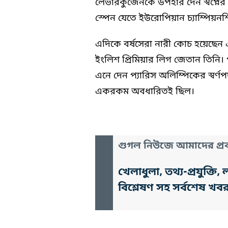
লেভারকুজেনকে উপহার দেন স্বপ্নের জা
স্পেন যেতে ইউরোপিয়ান চ্যাম্পিয়ন
এদিকে বর্ষসেরা নারী কোচ হয়েছেন
ইংলিশ প্রিমিয়ার লিগ জেতান তিনি। প
এনে দেন প্যারিস অলিম্পিকের স্বর্
একরকম অবধারিতই ছিল।
গুগল নিউজে আমাদের প্রক
খেলাধুলা, তথ্য-প্রযুক্
বিশ্লেষণ সহ সর্বশেষ খব