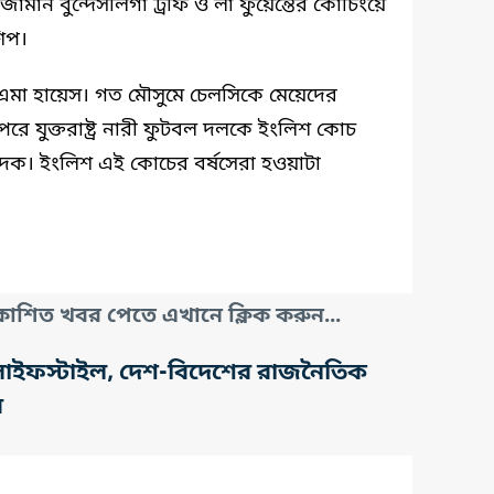
র্মান বুন্দেসলিগা ট্রফি ও লা ফুয়েন্তের কোচিংয়ে
শিপ।
 এমা হায়েস। গত মৌসুমে চেলসিকে মেয়েদের
রে যুক্তরাষ্ট্র নারী ফুটবল দলকে ইংলিশ কোচ
ণপদক। ইংলিশ এই কোচের বর্ষসেরা হওয়াটা
াশিত খবর পেতে এখানে ক্লিক করুন...
তি, লাইফস্টাইল, দেশ-বিদেশের রাজনৈতিক
র