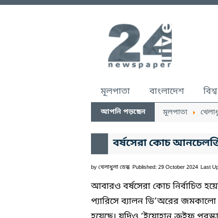
মূলপাতা
বাংলাদেশ
বিশ্ব
আপনি পড়ছেন
মূলপাতা
খেলাধ
বর্ষসেরা কোচ আনচেলত্ত
by
খেলাধুলা ডেস্ক
Published: 29 October 2024
Last U
আবারও বর্ষসেরা কোচ নির্বাচিত হয়ে
প্যারিসে ব্যালন ডি’অরের জমকালো
হয়েছে। যদিও ‘ইয়োহান ক্রুইফ পুরস্ক