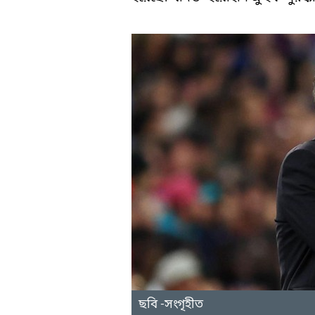
ছবি -সংগৃহীত