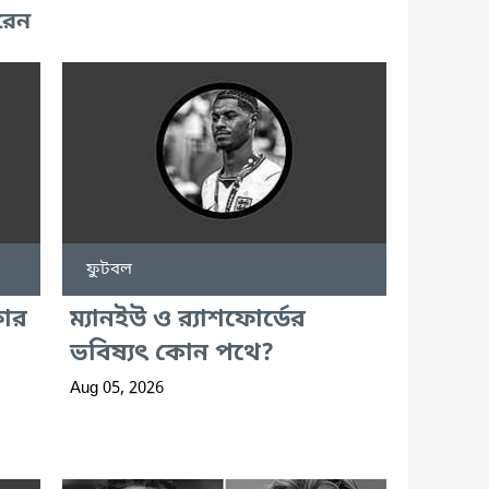
রেন
ফুটবল
ফার
ম্যানইউ ও র‍্যাশফোর্ডের
ভবিষ্যৎ কোন পথে?
Aug 05, 2026