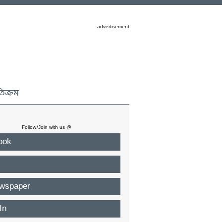
advertisement
তিক্রম
Follow/Join with us @
ook
wspaper
In