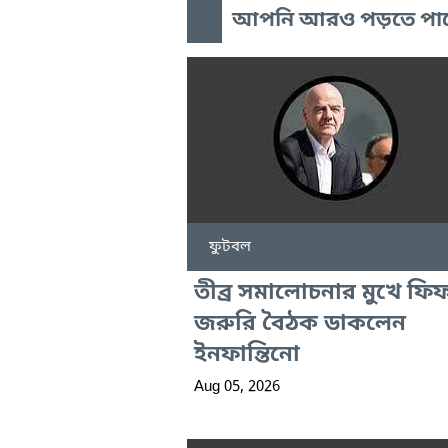
আপনি আরও পড়তে পা
ফুটবল
তীব্র সমালোচনার মুখে ফি
জরুরি বৈঠক ডাকলেন
ইনফান্তিনো
Aug 05, 2026