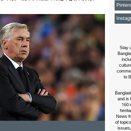
Pinter
Instag
Stay u
Bangla
inclu
cultur
comment
to 
Banglade
and is 
160 m
herit
News fr
of topic
issues