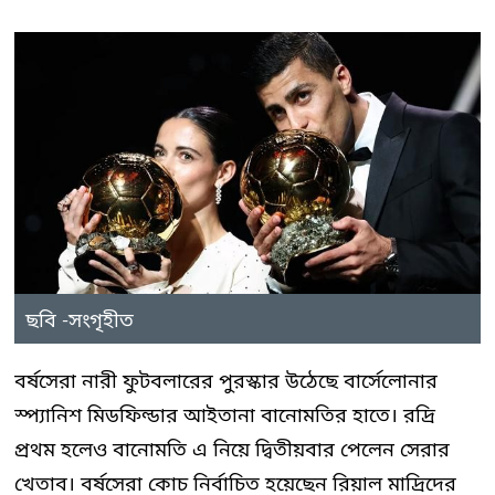
ছবি -সংগৃহীত
বর্ষসেরা নারী ফুটবলারের পুরস্কার উঠেছে বার্সেলোনার
স্প্যানিশ মিডফিল্ডার আইতানা বানোমতির হাতে। রদ্রি
প্রথম হলেও বানোমতি এ নিয়ে দ্বিতীয়বার পেলেন সেরার
খেতাব। বর্ষসেরা কোচ নির্বাচিত হয়েছেন রিয়াল মাদ্রিদের