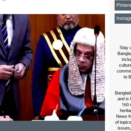
Pinter
Instag
Stay u
Bangla
inclu
cultur
comment
to 
Banglade
and is 
160 m
herit
News fr
of topic
issues