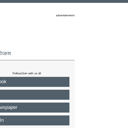
advertisement
তিক্রম
Follow/Join with us @
ook
wspaper
In