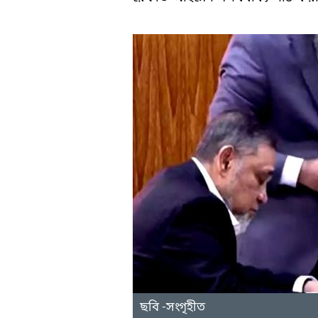
ছবি -সংগৃহীত