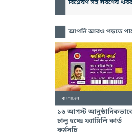
বিশ্লেষণ সহ সর্বশেষ খব
আপনি আরও পড়তে পা
বাংলাদেশ
১৬ আগস্ট আনুষ্ঠানিকভাব
চালু হচ্ছে ফ্যামিলি কার্ড
কর্মসূচি